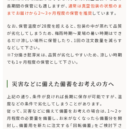
長期間の保管にも適しますが、
通常は真空包装の状態のま
までお届けから2～3ヶ月程度の保管を推奨
しています。
なお、保管温度が28度を超えると、包装の中が蒸れて品質
が劣化してしまうため、梅雨時期～夏場の暑い時期はでき
るだけ涼しい場所に保管したり、1回の注文数量を減らす
などして下さい。
※7分搗き胚芽米は、品質が劣化しやすいため、涼しい時期
でも1ヶ月程度の保管として下さい。
災害などに備えた備蓄をお考えの方へ
上記の通り、条件が良ければ長期に保存が可能ですが、温
度などの条件で劣化してしまうことがあります。
従って、災害などに備えて備蓄をお考えの場合は、1～2ヶ
月程度の必要量を備蓄し、お米がなくなったら備蓄分を開
封し、備蓄用を新たに注文する「回転備蓄」をご検討下さ