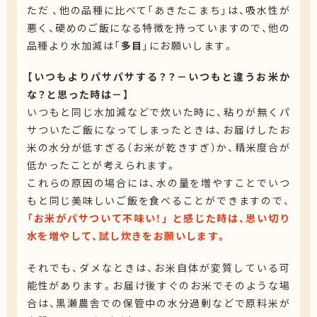
ただ 、他の品種に比べて「あきたこまち」は、吸水性が
悪く、硬めのご飯になる特徴を持っていますので、他の
品種より水加減は「
多目
」にお願いします。
【いつもよりパサパサする？？－いつもと違うお米か
な？と思った時は－】
いつもと同じ水加減などで炊いた時に、粘りが無くパ
サついたご飯になってしまったときは、お届けしたお
米の水分が低すぎる（お米が乾きすぎ）か、精米度合が
低かったことが考えられます。
これらの原因の場合には、水の量を増やすことでいつ
もと同じ美味しいご飯を食べることができますので、
「お米がパサついて不味い！」 と感じた時は、思い切り
水を増やして、試し炊きをお願いします。
それでも、ダメなときは、お米自体が変質している可
能性があります。お届け後すぐのお米でそのような場
合は、黒瀬農舎での保管中の水分過剰などで原料米が