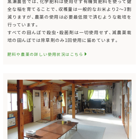
黒瀬農舎では、化学肥料は使用せず有機質肥料を使って健
全な稲を育てることで、収穫量は一般的なお米より2～3割
減りますが、農薬の使用は必要最低限で済むような栽培を
行っています。
すべての田んぼで殺虫・殺菌剤は一切使用せず、減農薬栽
培の田んぼでは除草剤のみ1回使用に留めています。
肥料や農薬の詳しい使用状況はこちら