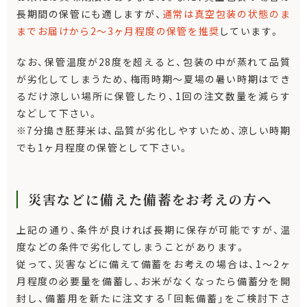
長期間の保管にも適しますが、
通常は真空包装の状態のま
までお届けから2～3ヶ月程度の保管を推奨
しています。
なお、保管温度が28度を超えると、包装の中が蒸れて品質
が劣化してしまうため、梅雨時期～夏場の暑い時期はでき
るだけ涼しい場所に保管したり、1回の注文数量を減らす
などして下さい。
※7分搗き胚芽米は、品質が劣化しやすいため、涼しい時期
でも1ヶ月程度の保管として下さい。
災害などに備えた備蓄をお考えの方へ
上記の通り、条件が良ければ長期に保存が可能ですが、温
度などの条件で劣化してしまうことがあります。
従って、災害などに備えて備蓄をお考えの場合は、1～2ヶ
月程度の必要量を備蓄し、お米がなくなったら備蓄分を開
封し、備蓄用を新たに注文する「回転備蓄」をご検討下さ