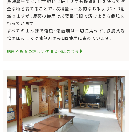
黒瀬農舎では、化学肥料は使用せず有機質肥料を使って健
全な稲を育てることで、収穫量は一般的なお米より2～3割
減りますが、農薬の使用は必要最低限で済むような栽培を
行っています。
すべての田んぼで殺虫・殺菌剤は一切使用せず、減農薬栽
培の田んぼでは除草剤のみ1回使用に留めています。
肥料や農薬の詳しい使用状況はこちら