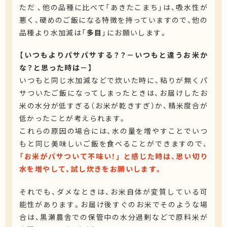
ただ 、他の品種に比べて「あきたこまち」は、吸水性が
悪く、硬めのご飯になる特徴を持っていますので、他の
品種より水加減は「
多目
」にお願いします。
【いつもよりパサパサする？？－いつもと違うお米か
な？と思った時は－】
いつもと同じ水加減などで炊いた時に、粘りが無くパ
サついたご飯になってしまったときは、お届けしたお
米の水分が低すぎる（お米が乾きすぎ）か、精米度合が
低かったことが考えられます。
これらの原因の場合には、水の量を増やすことでいつ
もと同じ美味しいご飯を食べることができますので、
「お米がパサついて不味い！」 と感じた時は、思い切り
水を増やして、試し炊きをお願いします。
それでも、ダメなときは、お米自体が変質している可
能性があります。お届け後すぐのお米でそのような場
合は、黒瀬農舎での保管中の水分過剰などで原料米が