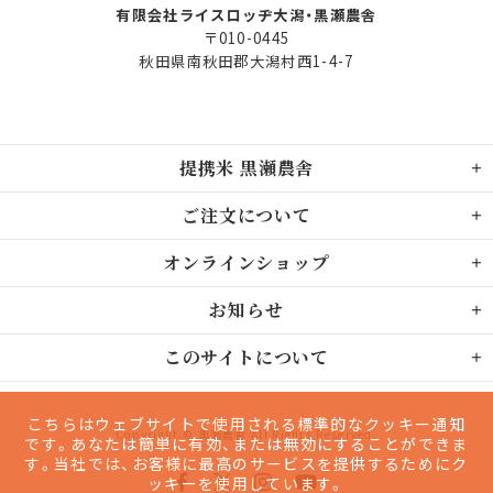
有限会社ライスロッヂ大潟・黒瀬農舎
〒010-0445
秋田県南秋田郡大潟村西1-4-7
提携米 黒瀬農舎
ご注文について
オンラインショップ
お知らせ
このサイトについて
こちらはウェブサイトで使用される標準的なクッキー通知
Copyright © 黒瀬農舎 All Rights Reserved.
です。あなたは簡単に有効、または無効にすることができま
す。当社では、お客様に最高のサービスを提供するためにク
ッキーを使用しています。