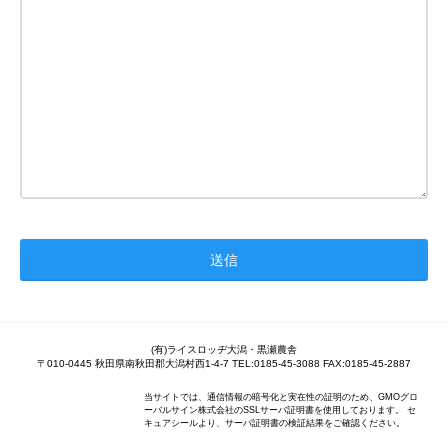
(有)ライスロッヂ大潟・黒瀬農舎
〒010-0445 秋田県南秋田郡大潟村西1-4-7 TEL:0185-45-3088 FAX:0185-45-2887
当サイトでは、通信情報の暗号化と実在性の証明のため、GMOグロ
ーバルサイン株式会社のSSLサーバ証明書を使用しております。 セ
キュアシールより、サーバ証明書の検証結果をご確認ください。